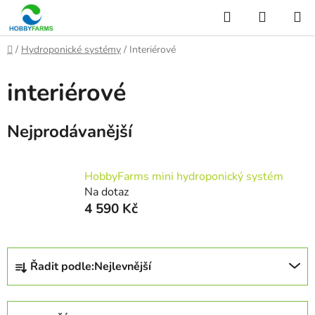
Přejít
Hledat
NÁKUP
na
KOŠÍK
obsah
Domů
/
Hydroponické systémy
/
Interiérové
interiérové
Nejprodávanější
HobbyFarms mini hydroponický systém
Na dotaz
4 590 Kč
Ř
Řadit podle:
Nejlevnější
a
z
e