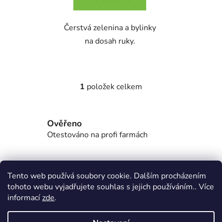
Čerstvá zelenina a bylinky
na dosah ruky.
1
položek celkem
O
v
l
Ověřeno
á
d
Otestováno na profi farmách
a
c
í
Sadba zdarma
Tento web používá soubory cookie. Dalším procházením
p
První startovací sazenice na nás.
tohoto webu vyjadřujete souhlas s jejich používáním.. Více
r
informací
zde
.
v
k
Show room