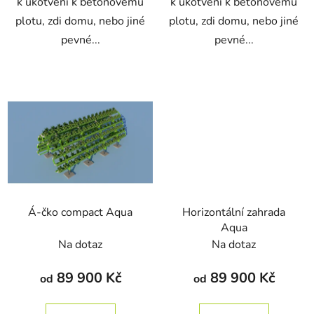
k ukotvení k betonovému
k ukotvení k betonovému
plotu, zdi domu, nebo jiné
plotu, zdi domu, nebo jiné
pevné...
pevné...
Á-čko compact Aqua
Horizontální zahrada
Aqua
Na dotaz
Na dotaz
89 900 Kč
89 900 Kč
od
od