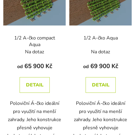
p
o
i
d
s
u
p
k
r
t
1/2 A-čko compact
1/2 A-čko Aqua
o
ů
Aqua
d
Na dotaz
Na dotaz
u
k
65 900 Kč
69 900 Kč
od
od
t
ů
DETAIL
DETAIL
Poloviční Á-čko ideální
Poloviční Á-čko ideální
pro využití na menší
pro využití na menší
zahrady. Jeho konstrukce
zahrady. Jeho konstrukce
přesně vyhovuje
přesně vyhovuje