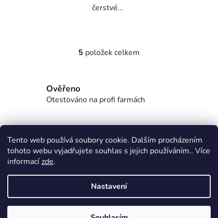
čerstvé...
5
položek celkem
O
v
l
Ověřeno
á
d
Otestováno na profi farmách
a
c
í
Sadba zdarma
Tento web používá soubory cookie. Dalším procházením
p
První startovací sazenice na nás.
tohoto webu vyjadřujete souhlas s jejich používáním.. Více
r
informací
zde
.
v
k
Show room
y
Nastavení
Máme ukázkový show room
v
ý
Z
p
Souhlasím