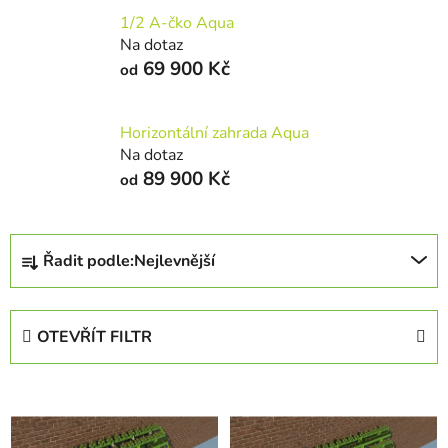
1/2 A-čko Aqua
Na dotaz
69 900 Kč
od
Horizontální zahrada Aqua
Na dotaz
89 900 Kč
od
Ř
Řadit podle:
Nejlevnější
a
z
e
OTEVŘÍT FILTR
n
í
V
p
ý
r