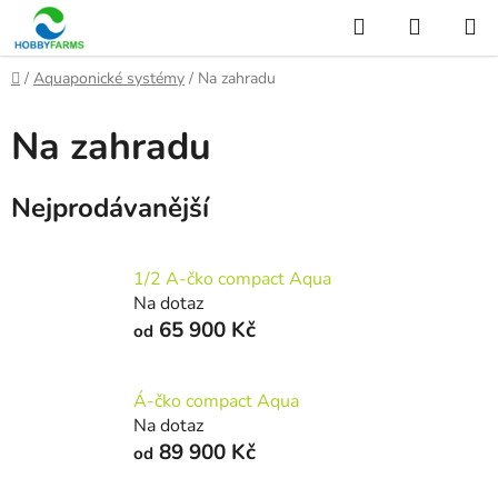
Přejít
Hledat
NÁKUP
na
KOŠÍK
obsah
Domů
/
Aquaponické systémy
/
Na zahradu
Na zahradu
Nejprodávanější
1/2 A-čko compact Aqua
Na dotaz
65 900 Kč
od
Á-čko compact Aqua
Na dotaz
89 900 Kč
od