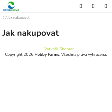
Přejít
Hledat
NÁKUP
na
KOŠÍK
obsah
Domů
/
Jak nakupovat
Jak nakupovat
Z
Vytvořil Shoptet
á
Copyright 2026
Hobby Farms
. Všechna práva vyhrazena.
p
a
t
í