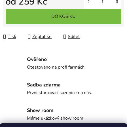
od
259 Kč
Měrná cena:
DO KOŠÍKU
Tisk
Zeptat se
Sdílet
Ověřeno
Otestováno na profi farmách
Sadba zdarma
První startovací sazenice na nás.
Show room
Máme ukázkový show room