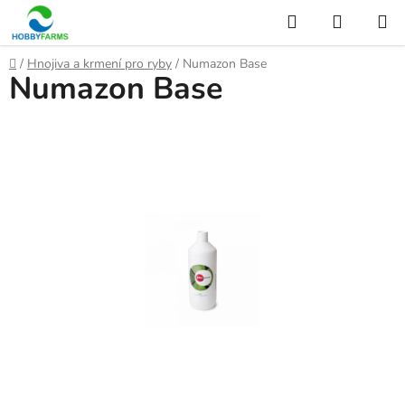
Přejít
Hledat
NÁKUP
na
KOŠÍK
obsah
Domů
/
Hnojiva a krmení pro ryby
/
Numazon Base
Numazon Base