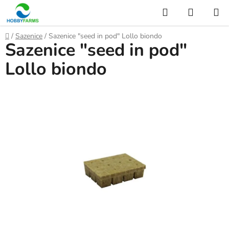
Přejít
Hledat
NÁKUP
na
KOŠÍK
obsah
Domů
/
Sazenice
/
Sazenice "seed in pod" Lollo biondo
Sazenice "seed in pod"
Lollo biondo