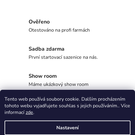
Ověřeno
Otestováno na profi farmách
Sadba zdarma
První startovací sazenice na nás.
Show room
Máme ukázkový show room
Tento web používá soubory cookie. Dalším procházením
tohoto webu vyjadřujete souhlas s jejich používáním.. Více
Popis
informací
zde
.
Nastavení
Diskuze